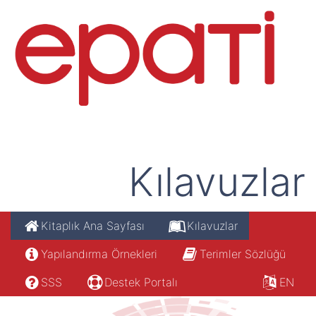
Kılavuzlar
Kitaplık Ana Sayfası
Kılavuzlar
Yapılandırma Örnekleri
Terimler Sözlüğü
SSS
Destek Portalı
EN