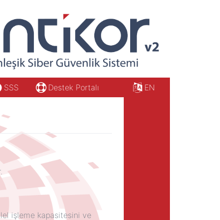
SSS
Destek Portalı
EN
.
alel işleme kapasitesini ve