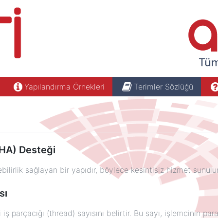
Yapılandırma Örnekleri
Terimler Sözlüğü
(HA) Desteği
lirlik sağlayan bir yapıdır, böylece kesintisiz hizmet sunulur
sı
 iş parçacığı (thread) sayısını belirtir. Bu sayı, işlemcinin par