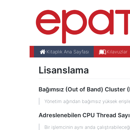
Kitaplık Ana Sayfası
Kılavuzlar
Lisanslama
Bağımsız (Out of Band) Cluster 
Yönetim ağından bağımsız yüksek erişilebi
Adreslenebilen CPU Thread Sayı
Bir işlemcinin aynı anda çalıştırabileceği