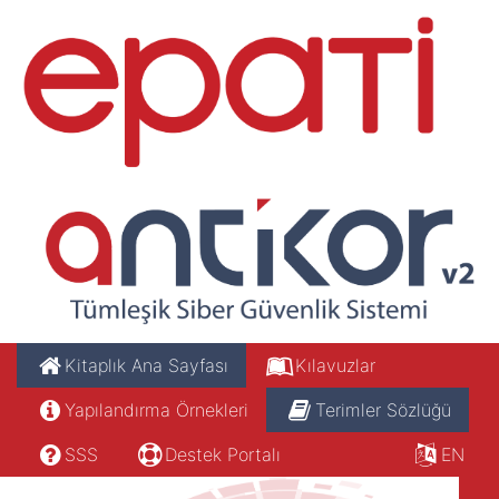
Kitaplık Ana Sayfası
Kılavuzlar
Yapılandırma Örnekleri
Terimler Sözlüğü
SSS
Destek Portalı
EN