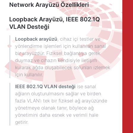
Network Arayüzü Özellikleri
Loopback Arayüzü, IEEE 802.1Q
VLAN Desteği
Loopback arayüzü
, cihaz içi testler ve
yönlendirme işlemleri için kullanılan sanal
bir arayüzdür. Fiziksel bağlantıya gerek
duymaz ve cihazın kendisiyle iletişim
kurarak ağda oluşabilecek sorunları izlemek
için kullanılır.
IEEE 802.1Q VLAN desteği
ise sanal
ağların oluşturulmasını sağlar ve birden
fazla VLAN’ı tek bir fiziksel ağ arayüzünde
yönetmeye olanak tanır, böylece ağ
yönetimini daha esnek ve verimli hale
getirir.